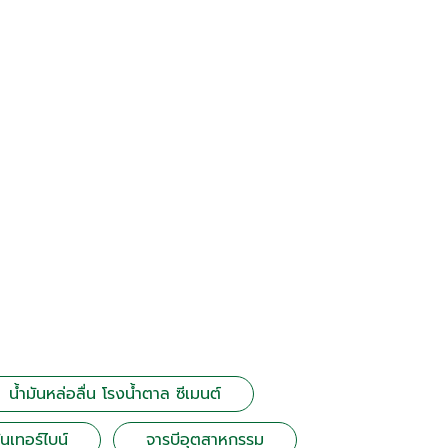
น้ำมันหล่อลื่น โรงน้ำตาล ซีเมนต์
ันเทอร์ไบน์
จารบีอุตสาหกรรม