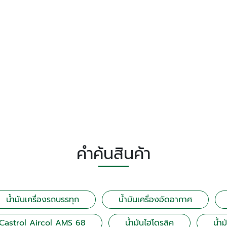
คำค้นสินค้า
น้ำมันเครื่องรถบรรทุก
น้ำมันเครื่องอัดอากาศ
น Castrol Aircol AMS 68
น้ำมันไฮโดรลิค
น้ำม