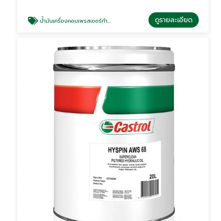
ดูรายละเอียด
น้ำมันเครื่องคอมเพรสเซอร์ทำความเย็น Castrol Aircol AMS 68