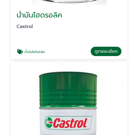
น้ำมันไฮดรอลิค
Castrol
ดูรายละเอียด
น้ำมันไฮโดรลิค