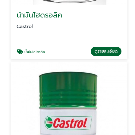
น้ำมันไฮดรอลิค
Castrol
ดูรายละเอียด
น้ำมันไฮโดรลิค