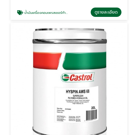
ดูรายละเอียด
น้ำมันเครื่องคอมเพรสเซอร์ทำความเย็น Castrol Aircol AMS 68