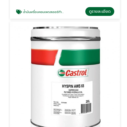
ดูรายละเอียด
น้ำมันเครื่องคอมเพรสเซอร์ทำความเย็น Castrol Aircol AMS 68