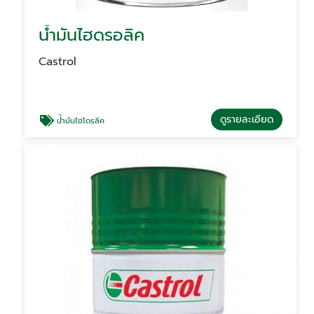
น้ำมันไฮดรอลิค
Castrol
ดูรายละเอียด
น้ำมันไฮโดรลิค