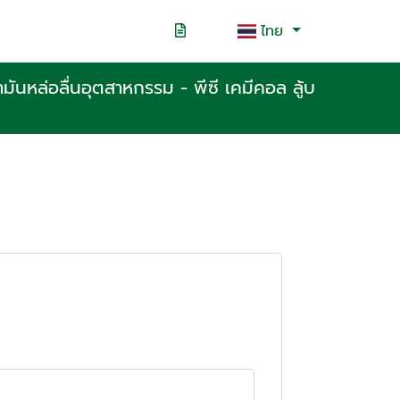
ไทย
ำมันหล่อลื่นอุตสาหกรรม - พีซี เคมีคอล ลู้บ